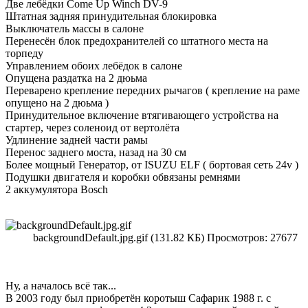
Две лебёдки Come Up Winch DV-9
Штатная задняя принудительная блокировка
Выключатель массы в салоне
Перенесён блок предохранителей со штатного места на
торпеду
Управлением обоих лебёдок в салоне
Опущена раздатка на 2 дюьма
Переварено крепление передних рычагов ( крепление на раме
опущено на 2 дюьма )
Принудительное включение втягивающего устройства на
стартер, через соленоид от вертолёта
Удлинение задней части рамы
Перенос заднего моста, назад на 30 см
Более мощный Генератор, от ISUZU ELF ( бортовая сеть 24v )
Подушки двигателя и коробки обвязаны ремнями
2 аккумулятора Bosch
backgroundDefault.jpg.gif (131.82 КБ) Просмотров: 27677
Ну, а началось всё так...
В 2003 году был приобретён коротыш Сафарик 1988 г. с