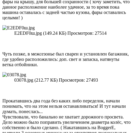
фары на крышу, для большей сохранности ( хочу заметить, что
данное расположение наиболее удачное, за то время пока
машина оставалась с задней частью кузова, фары оставались
целыми! )
E2EDF0ш.jpg (149.24 КБ) Просмотров: 27514
Чуть позже, в межсезонье был сварен и установлен багажник,
где удобно расположились: доп. свет и запаска, натянуты
ветка отбойники.
03078.jpg (212.77 КБ) Просмотров: 27493
Прокатавшись два года без каких либо переделок, начали
понимать, что на этом нельзя останавливаться! И тут начали
думать, понеслась...
Чувствовали, что банально не хватает дорожного просвета.
Дело можно было поправить увеличением диаметра колёс, что
собственно и было сделано. ( Накатавшись на BoggerE,
выявили 3 основных минуса: из за отсутствия диагональных