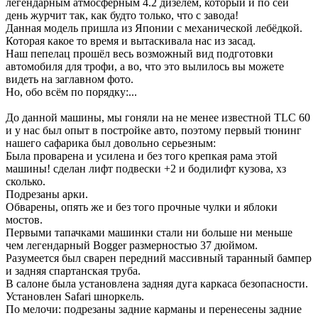
легендарным атмосферным 4.2 дизелем, который и по сей
день журчит так, как будто только, что с завода!
Данная модель пришла из Японии с механической лебёдкой.
Которая какое то время и вытаскивала нас из засад.
Наш пепелац прошёл весь возможный вид подготовки
автомобиля для трофи, а во, что это вылилось вы можете
видеть на заглавном фото.
Но, обо всём по порядку:...
До данной машины, мы гоняли на не менее известной TLC 60
и у нас был опыт в постройке авто, поэтому первый тюнинг
нашего сафарика был довольно серьезным:
Была проварена и усилена и без того крепкая рама этой
машины! сделан лифт подвески +2 и бодилифт кузова, хз
сколько.
Подрезаны арки.
Обварены, опять же и без того прочные чулки и яблоки
мостов.
Первыми тапачками машинки стали ни больше ни меньше
чем легендарный Bogger размерностью 37 дюймом.
Разумеется был сварен передний массивный таранный бампер
и задняя спартанская труба.
В салоне была установлена задняя дуга каркаса безопасности.
Установлен Safari шноркель.
По мелочи: подрезаны задние карманы и перенесены задние