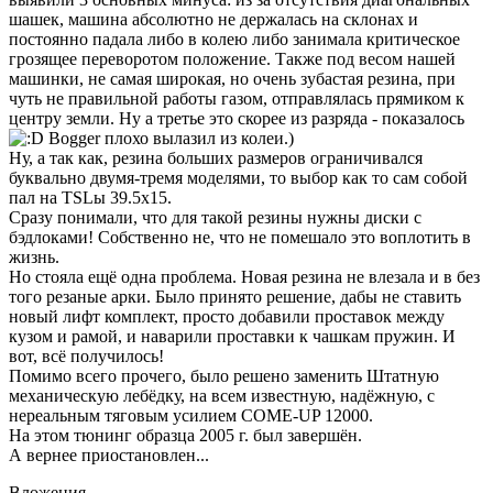
шашек, машина абсолютно не держалась на склонах и
постоянно падала либо в колею либо занимала критическое
грозящее переворотом положение. Также под весом нашей
машинки, не самая широкая, но очень зубастая резина, при
чуть не правильной работы газом, отправлялась прямиком к
центру земли. Ну а третье это скорее из разряда - показалось
Bogger плохо вылазил из колеи.)
Ну, а так как, резина больших размеров ограничивался
буквально двумя-тремя моделями, то выбор как то сам собой
пал на TSLы 39.5х15.
Сразу понимали, что для такой резины нужны диски с
бэдлоками! Собственно не, что не помешало это воплотить в
жизнь.
Но стояла ещё одна проблема. Новая резина не влезала и в без
того резаные арки. Было принято решение, дабы не ставить
новый лифт комплект, просто добавили проставок между
кузом и рамой, и наварили проставки к чашкам пружин. И
вот, всё получилось!
Помимо всего прочего, было решено заменить Штатную
механическую лебёдку, на всем известную, надёжную, с
нереальным тяговым усилием COME-UP 12000.
На этом тюнинг образца 2005 г. был завершён.
А вернее приостановлен...
Вложения