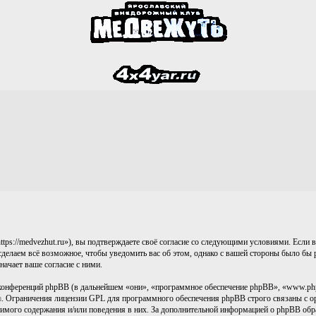
s://medvezhut.ru»), вы подтверждаете своё согласие со следующими условиями. Если вы
делаем всё возможное, чтобы уведомить вас об этом, однако с вашей стороны было бы р
ачает ваше согласие с ними.
конференций phpBB (в дальнейшем «они», «программное обеспечение phpBB», «www.ph
m
. Ограничения лицензии GPL для программного обеспечения phpBB строго связаны с ор
стимого содержания и/или поведения в них. За дополнительной информацией о phpBB об