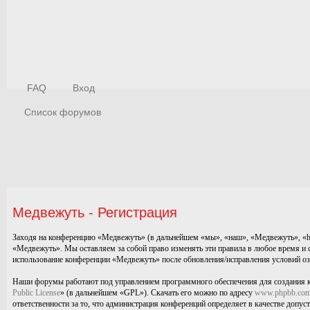
FAQ
Вход
Список форумов
Медвежуть - Регистрация
Заходя на конференцию «Медвежуть» (в дальнейшем «мы», «наш», «Медвежуть», «http
«Медвежуть». Мы оставляем за собой право изменять эти правила в любое время и с
использование конференции «Медвежуть» после обновления/исправления условий озн
Наши форумы работают под управлением программного обеспечения для создания 
Public License
» (в дальнейшем «GPL»). Скачать его можно по адресу
www.phpbb.co
ответственности за то, что администрация конференций определяет в качестве допу