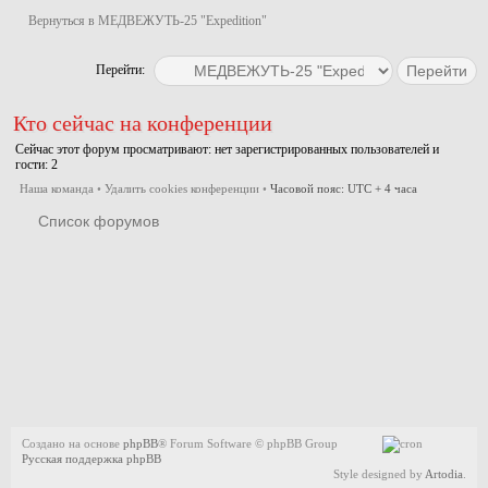
Вернуться в МЕДВЕЖУТЬ-25 "Expedition"
Перейти:
Кто сейчас на конференции
Сейчас этот форум просматривают: нет зарегистрированных пользователей и
гости: 2
Наша команда
•
Удалить cookies конференции
•
Часовой пояс: UTC + 4 часа
Список форумов
Создано на основе
phpBB
® Forum Software © phpBB Group
Русская поддержка phpBB
Style designed by
Artodia
.