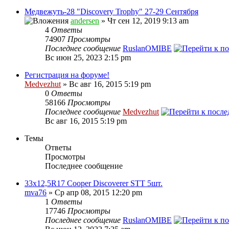
Медвежуть-28 "Discovery Trophy" 27-29 Сентября
andersen
» Чт сен 12, 2019 9:13 am
4
Ответы
74907
Просмотры
Последнее сообщение
RuslanOMIBE
Вс июн 25, 2023 2:15 pm
Регистрация на форуме!
Medvezhut
» Вс авг 16, 2015 5:19 pm
0
Ответы
58166
Просмотры
Последнее сообщение
Medvezhut
Вс авг 16, 2015 5:19 pm
Темы
Ответы
Просмотры
Последнее сообщение
33х12,5R17 Cooper Discoverer STT 5шт.
mva76
» Ср апр 08, 2015 12:20 pm
1
Ответы
17746
Просмотры
Последнее сообщение
RuslanOMIBE