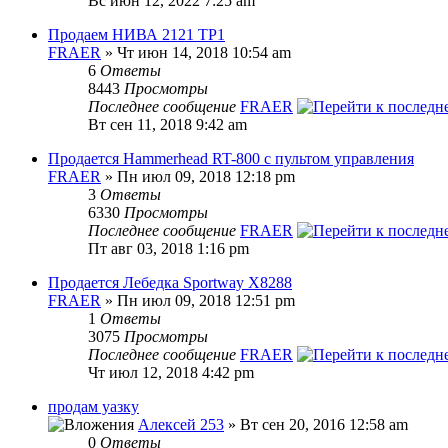
Вс июн 12, 2022 7:25 am
Продаем НИВА 2121 ТР1
FRAER
» Чт июн 14, 2018 10:54 am
6
Ответы
8443
Просмотры
Последнее сообщение
FRAER
Вт сен 11, 2018 9:42 am
Продается Hammerhead RT-800 с пультом управления
FRAER
» Пн июл 09, 2018 12:18 pm
3
Ответы
6330
Просмотры
Последнее сообщение
FRAER
Пт авг 03, 2018 1:16 pm
Продается Лебедка Sportway X8288
FRAER
» Пн июл 09, 2018 12:51 pm
1
Ответы
3075
Просмотры
Последнее сообщение
FRAER
Чт июл 12, 2018 4:42 pm
продам уазку
Алексей 253
» Вт сен 20, 2016 12:58 am
0
Ответы