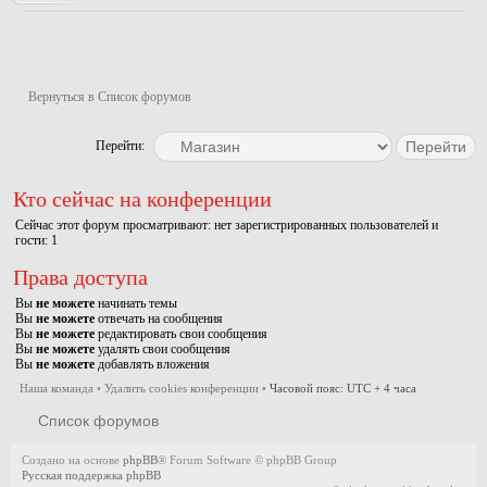
Новая тема
Вернуться в Список форумов
Перейти:
Кто сейчас на конференции
Сейчас этот форум просматривают: нет зарегистрированных пользователей и
гости: 1
Права доступа
Вы
не можете
начинать темы
Вы
не можете
отвечать на сообщения
Вы
не можете
редактировать свои сообщения
Вы
не можете
удалять свои сообщения
Вы
не можете
добавлять вложения
Наша команда
•
Удалить cookies конференции
•
Часовой пояс: UTC + 4 часа
Список форумов
Создано на основе
phpBB
® Forum Software © phpBB Group
Русская поддержка phpBB