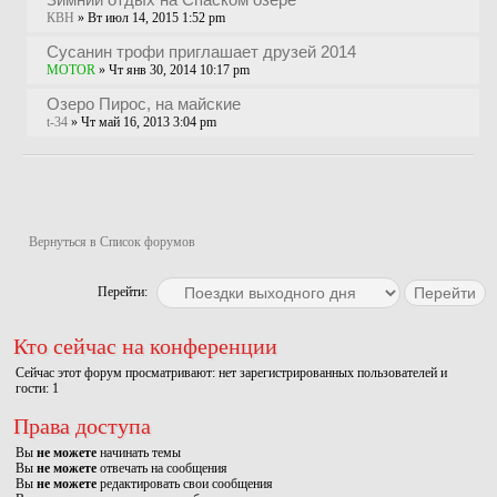
КВН
» Вт июл 14, 2015 1:52 pm
Сусанин трофи приглашает друзей 2014
MOTOR
» Чт янв 30, 2014 10:17 pm
Озеро Пирос, на майские
t-34
» Чт май 16, 2013 3:04 pm
Новая тема
Вернуться в Список форумов
Перейти:
Кто сейчас на конференции
Сейчас этот форум просматривают: нет зарегистрированных пользователей и
гости: 1
Права доступа
Вы
не можете
начинать темы
Вы
не можете
отвечать на сообщения
Вы
не можете
редактировать свои сообщения