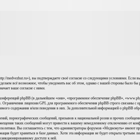
://medvezhut.ru»), вы подтверждаете своё согласие со следующими условиями. Если вы 
делаем всё возможное, чтобы уведомить вас об этом, однако с вашей стороны было бы р
ачает ваше согласие с ними.
конференций phpBB (в дальнейшем «они», «программное обеспечение phpBB», «www.ph
m
. Ограничения лицензии GPL для программного обеспечения phpBB строго связаны с ор
стимого содержания и/или поведения в них. За дополнительной информацией о phpBB об
ний, порнографических сообщений, призывов к национальной розни и прочих сообщений
ещения таких сообщений могут привести к вашему немедленному отключению от конфере
политики. Вы соглашаетесь с тем, что администраторы форумов «Медвежуть» имеют пра
рмация будет храниться в базе данных. Хотя эта информация не будет открыта третьим 
есанкционированному доступу к ней.