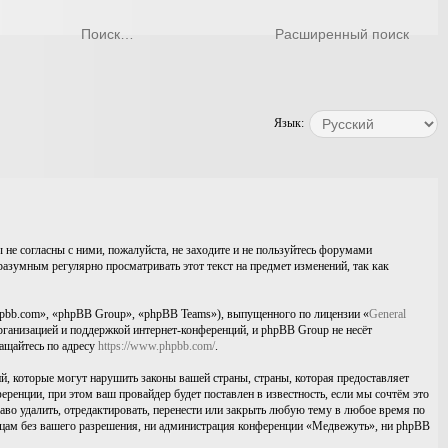
Расширенный поиск
Язык:
не согласны с ними, пожалуйста, не заходите и не пользуйтесь форумами
азумным регулярно просматривать этот текст на предмет изменений, так как
pbb.com», «phpBB Group», «phpBB Teams»), выпущенного по лицензии «
General
ганизацией и поддержкой интернет-конференций, и phpBB Group не несёт
ращайтесь по адресу
https://www.phpbb.com/
.
, которые могут нарушить законы вашей страны, страны, которая предоставляет
нции, при этом ваш провайдер будет поставлен в известность, если мы сочтём это
во удалить, отредактировать, перенести или закрыть любую тему в любое время по
лицам без вашего разрешения, ни администрация конференции «Медвежуть», ни phpBB