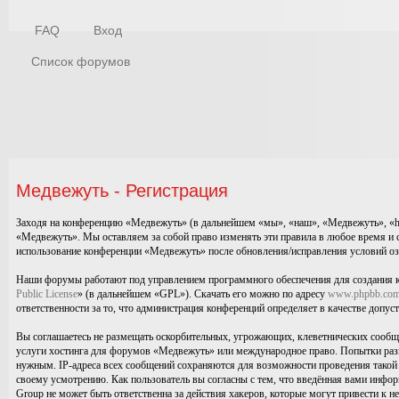
FAQ
Вход
Список форумов
Медвежуть - Регистрация
Заходя на конференцию «Медвежуть» (в дальнейшем «мы», «наш», «Медвежуть», «http
«Медвежуть». Мы оставляем за собой право изменять эти правила в любое время и с
использование конференции «Медвежуть» после обновления/исправления условий озн
Наши форумы работают под управлением программного обеспечения для создания 
Public License
» (в дальнейшем «GPL»). Скачать его можно по адресу
www.phpbb.co
ответственности за то, что администрация конференций определяет в качестве допу
Вы соглашаетесь не размещать оскорбительных, угрожающих, клеветнических сообще
услуги хостинга для форумов «Медвежуть» или международное право. Попытки разм
нужным. IP-адреса всех сообщений сохраняются для возможности проведения такой 
своему усмотрению. Как пользователь вы согласны с тем, что введённая вами инфо
Group не может быть ответственна за действия хакеров, которые могут привести к н