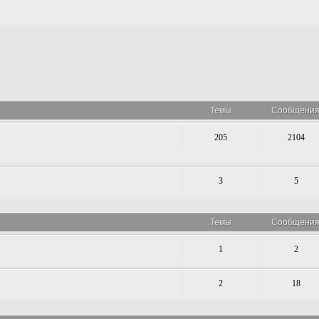
Темы
Сообщени
205
2104
3
5
Темы
Сообщени
1
2
2
18