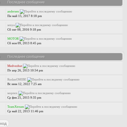
я
Последнее сообщение
andersen
Пн май 15, 2017 8:18 pm
senya
Сб окт 08, 2016 9:18 pm
MOTOR
Сб ноя 09, 2013 8:45 pm
я
Последнее сообщение
Medvezhut
Пт апр 26, 2013 10:54 pm
RuslanOMIBE
Вс июн 12, 2022 7:25 am
морпех
Ср фев 25, 2015 9:35 pm
TeamXtream
Ср май 22, 2013 11:46 pm